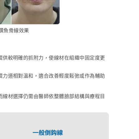
鑽魚骨線效果
提供較明確的抓附力，使線材在組織中固定度更
提力道相對溫和，適合改善輕度鬆弛或作為輔助
而線材選擇仍需由醫師依整體臉部結構與療程目