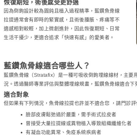
恢復期短，術後感受更舒適
因為倒鉤設計較為圓鈍且植入過程精準，藍鑽魚骨線
拉提通常會有即時的緊實感，且術後腫脹、疼痛等不
適感相對較輕，加上微創進針，因此恢復期短、日常
生活干擾少，更適合追求「快速有感」的愛美者。
藍鑽魚骨線適合哪些人？
藍鑽魚骨線（Stratafix）是一種可吸收倒鉤埋線線材，
況。透過醫師專業評估與整體埋線規畫，藍鑽魚骨線適合下
適合對象
但如果有下列情況，魚骨線拉提也許並不適合您 ，請門診評估
臉部皮膚鬆弛過於嚴重，需手術式拉皮者
曾接受大量拉提線或異物植入導致組織纖維化者
有凝血功能異常、免疫系統疾病者