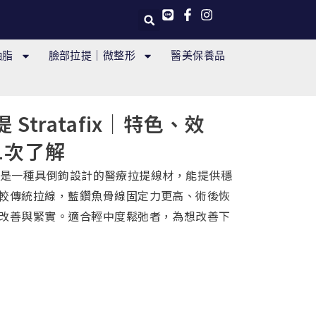
抽脂
臉部拉提｜微整形
醫美保養品
Stratafix｜特色、效
1次了解
fix）是一種具倒鉤設計的醫療拉提線材，能提供穩
較傳統拉線，藍鑽魚骨線固定力更高、術後恢
改善與緊實。適合輕中度鬆弛者，為想改善下