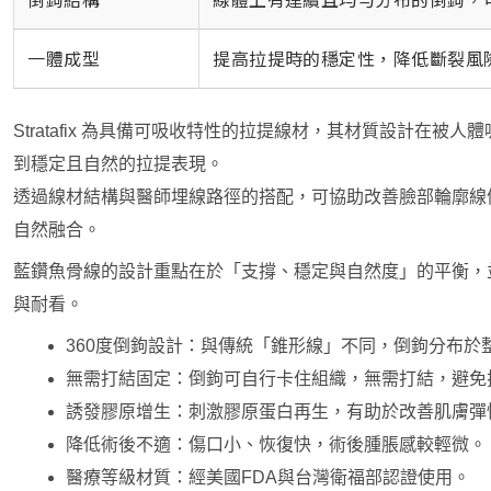
一體成型
提高拉提時的穩定性，降低斷裂風
Stratafix 為具備可吸收特性的拉提線材，其材質設計在
到穩定且自然的拉提表現。
透過線材結構與醫師埋線路徑的搭配，可協助改善臉部輪廓線
自然融合。
藍鑽魚骨線的設計重點在於「支撐、穩定與自然度」的平衡，
與耐看。
360度倒鉤設計：與傳統「錐形線」不同，倒鉤分布
無需打結固定：倒鉤可自行卡住組織，無需打結，避免
誘發膠原增生：刺激膠原蛋白再生，有助於改善肌膚彈
降低術後不適：傷口小、恢復快，術後腫脹感較輕微。
醫療等級材質：經美國FDA與台灣衛福部認證使用。