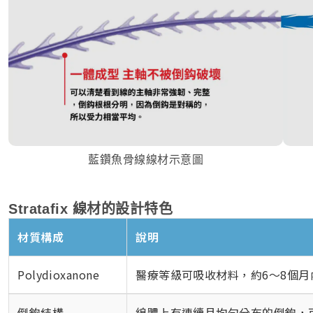
藍鑽魚骨線線材示意圖
Stratafix 線材的設計特色
材質構成
說明
Polydioxanone
醫療等級可吸收材料，約6～8個
倒鉤結構
線體上有連續且均勻分布的倒鉤，