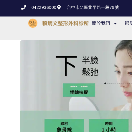
跳
0422936000
台中市北區北平路一段79號
至
主
關於我們
眼
要
內
容