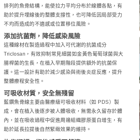
排列的魚骨結構，能使拉力平均分布於線體各點，有
助於提升埋線後的整體支撐性，也可降低因局部受力
不均而造成的不適感或位置移位風險。
添加抗菌劑，降低感染風險
這種線材在製造過程中加入可代謝的抗菌成分
Triclosan，有效抑制常見細菌如金黃色葡萄球菌與大
腸桿菌的生長，在植入早期階段提供額外的抗菌保
護。這一設計有助於減少感染與術後炎症反應，提升
整體療程安全性。
可吸收材質，安全無殘留
藍鑽魚骨線主要由醫療級可吸收材料（如 PDS）製
成，會在植入後逐步被人體吸收，無需永久留存於體
內，並在吸收過程中促進周邊組織膠原蛋白增生，有
助於延長拉提後自然緊緻效果的維持。