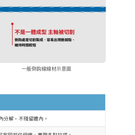
一舨倒鈎線線材示意圖
月內分解，不殘留體內。
可牢固抓住組織、實現多點拉提。