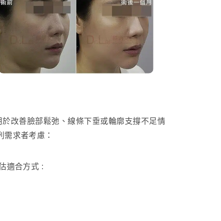
主要用於改善臉部鬆弛、線條下垂或輪廓支撐不足情
列需求者考慮：
適合方式 :