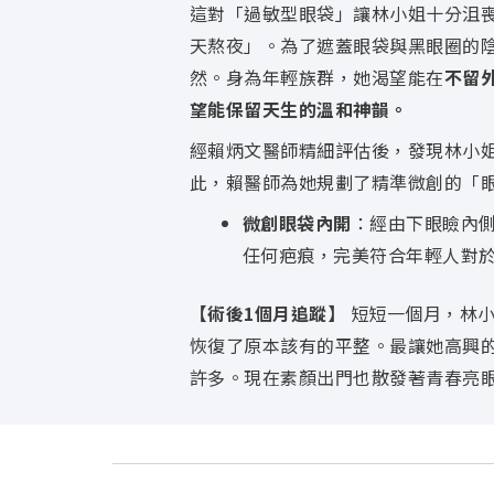
這對「過敏型眼袋」讓林小姐十分沮
天熬夜」。為了遮蓋眼袋與黑眼圈的
然。身為年輕族群，她渴望能在
不留
望能保留天生的溫和神韻。
經賴炳文醫師精細評估後，發現林小
此，賴醫師為她規劃了精準微創的「
微創眼袋內開
：經由下眼瞼內
任何疤痕，完美符合年輕人對
【術後1個月追蹤】
短短一個月，林小
恢復了原本該有的平整。最讓她高興
許多。現在素顏出門也散發著青春亮