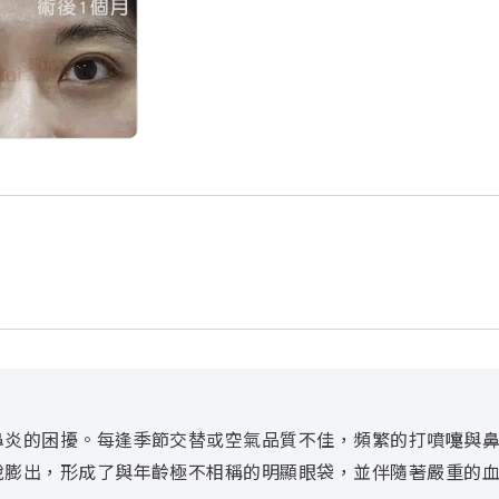
鼻炎的困擾。每逢季節交替或空氣品質不佳，頻繁的打噴嚏與
脫膨出，形成了與年齡極不相稱的明顯眼袋，並伴隨著嚴重的