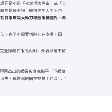
友調侃是不是「夜生活太豐富」或「天
致眼周乾燥卡粉，顯得更加人工不自
對割雙眼皮等大動刀導致眼神變兇，希
極佳，完全不需要切除外在皮膚。因
完全隱藏於眼瞼內側，外觀絲毫不留
頑固凸出的眼袋被徹底撫平，下眼眶
的消失，連帶黑眼圈在視覺上也淡化了