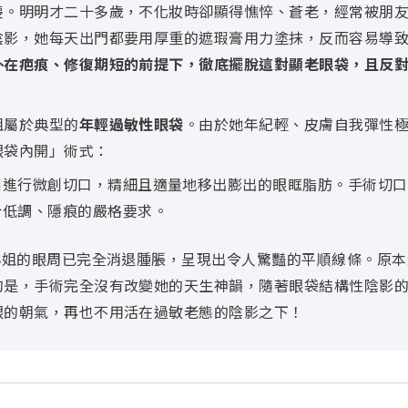
喪。明明才二十多歲，不化妝時卻顯得憔悴、蒼老，經常被朋
陰影，她每天出門都要用厚重的遮瑕膏用力塗抹，反而容易導
外在疤痕、修復期短的前提下，徹底擺脫這對顯老眼袋，且反
姐屬於典型的
年輕過敏性眼袋
。由於她年紀輕、皮膚自我彈性
眼袋內開」術式：
側進行微創切口，精細且適量地移出膨出的眼眶脂肪。手術切口
於低調、隱痕的嚴格要求。
姐的眼周已完全消退腫脹，呈現出令人驚豔的平順線條。原本
的是，手術完全沒有改變她的天生神韻，隨著眼袋結構性陰影
眼的朝氣，再也不用活在過敏老態的陰影之下！