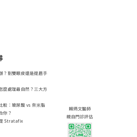
尋
辦？割雙眼皮還是提眉手
怎麼處理最自然？三大方
較：玻尿酸 vs 奈米脂
賴炳文醫師
合你？
親自門診評估
tratafix