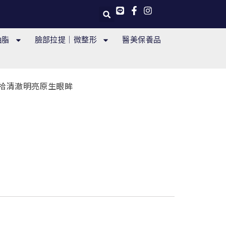
抽脂
臉部拉提｜微整形
醫美保養品
拾清澈明亮原生眼眸