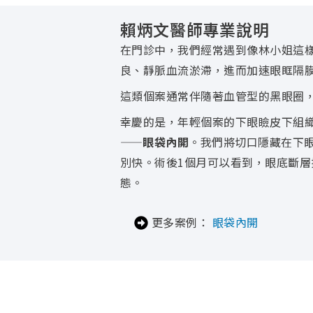
賴炳文醫師專業說明
在門診中，我們經常遇到像林小姐這
良、靜脈血流淤滯，進而加速眼眶隔
這類個案通常伴隨著血管型的黑眼圈
幸慶的是，年輕個案的下眼瞼皮下組
——
眼袋內開
。我們將切口隱藏在下
別快。術後1個月可以看到，眼底斷
態。
更多案例：
眼袋內開