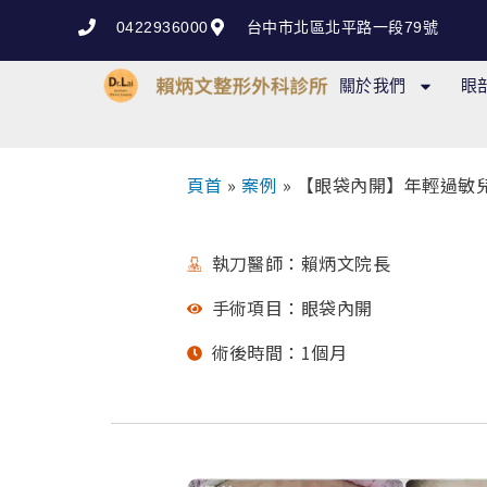
跳
0422936000
台中市北區北平路一段79號
至
主
關於我們
眼
要
內
容
頁首
»
案例
»
【眼袋內開】年輕過敏
執刀醫師：賴炳文院長
手術項目：眼袋內開
術後時間：1個月