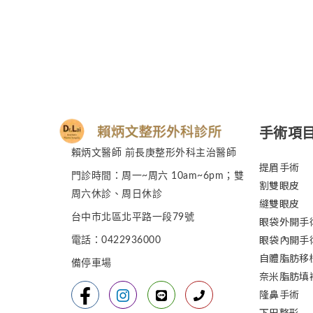
手術項
賴炳文醫師 前長庚整形外科主治醫師
提眉手術
門診時間：周一~周六 10am~6pm；雙
割雙眼皮
周六休診、周日休診
縫雙眼皮
台中市北區北平路一段79號
眼袋外開手
眼袋內開手
電話：0422936000
自體脂肪移
備停車場
奈米脂肪填
隆鼻手術
下巴整形