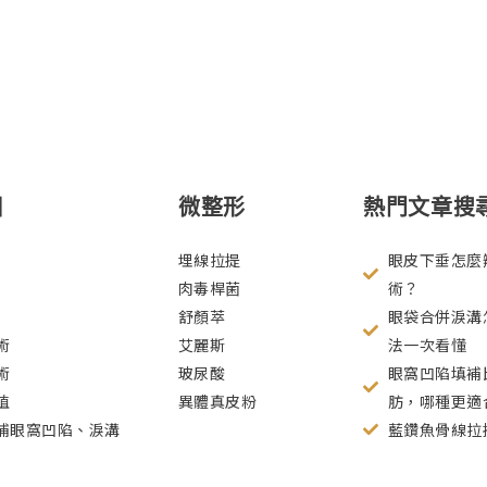
目
微整形
熱門文章搜
埋線拉提
眼皮下垂怎麼
肉毒桿菌
術？
舒顏萃
眼袋合併淚溝
術
艾麗斯
法一次看懂
術
玻尿酸
眼窩凹陷填補比
植
異體真皮粉
肪，哪種更適
補眼窩凹陷、淚溝
藍鑽魚骨線拉提 S