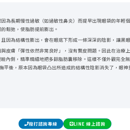
樣因為長期慢性過敏（如過敏性鼻炎）而提早出現眼袋的年輕
膜的鬆弛，使脂肪提前膨出。
，且因為結構性膨出，會在眼底下形成一條深深的陰影，讓黑
織與皮膚「彈性依然非常良好」，沒有贅皮問題。因此在治療
眼瞼內側，精準精細地把多餘脂肪囊移除。這樣不僅外觀完全
層撫平後，原本因為眼袋凸出所造成的結構性陰影消失了，眼神
撥打諮詢專線
LINE 線上諮詢